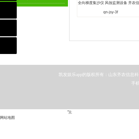
全向梯度集沙仪 风蚀监测设备 齐农
qn-jsy-3f
凯发娱乐app的版权所有：山东齐农信息
手机
"));
网站地图