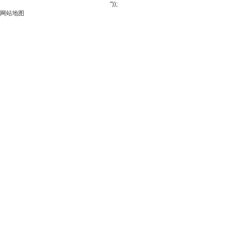
"));
网站地图