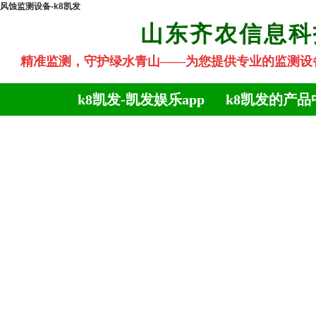
风蚀监测设备-k8凯发
山东齐农信息
精准监测，守护绿水青山
——为您提供专业的监测设备
k8凯发-凯发娱乐app
k8凯发的产品