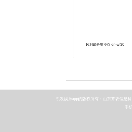
风洞试验集沙仪 qn-wt30
凯发娱乐app的版权所有：山东齐农信息
手机