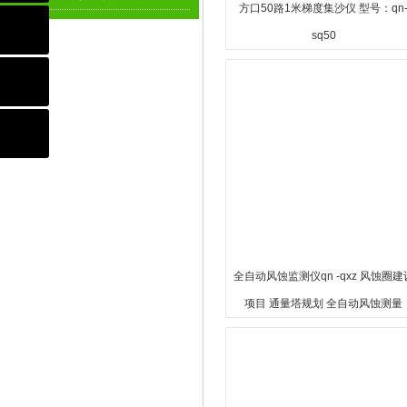
方口50路1米梯度集沙仪 型号：qn
sq50
全自动风蚀监测仪qn -qxz 风蚀圈建
项目 通量塔规划 全自动风蚀测量