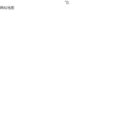
"));
网站地图