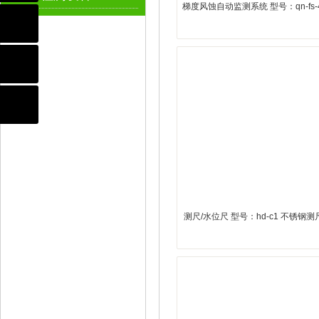
梯度风蚀自动监测系统 型号：qn-fs-4
测尺/水位尺 型号：hd-c1 不锈钢测