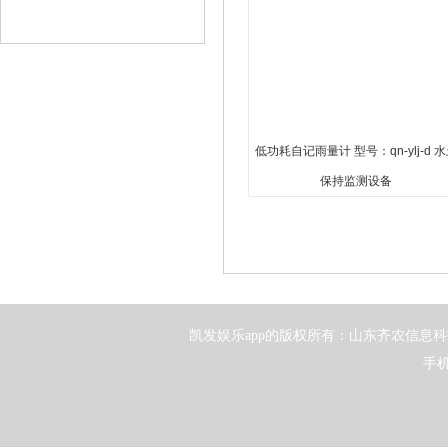
低功耗自记雨量计 型号：qn-ylj-d 
保持监测设备
凯发娱乐app的版权所有：山东齐农信息
手机