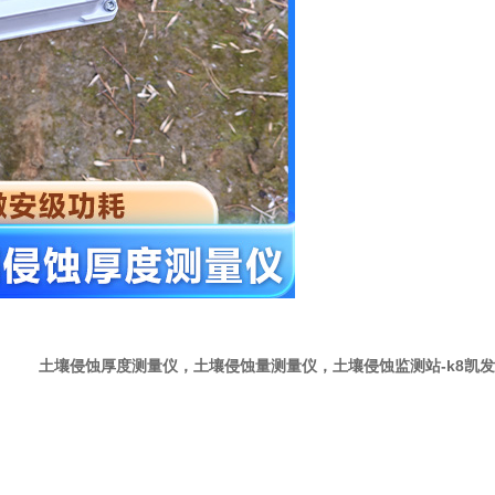
土壤侵蚀厚度测量仪，土壤侵蚀量测量仪，土壤侵蚀监测站-k8凯发