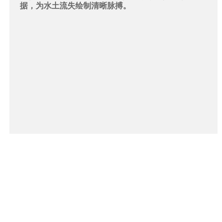
据，为水土流失绘制清晰脉搏。