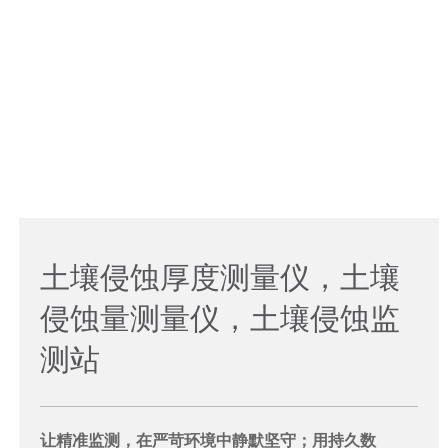
土壤侵蚀厚度测量仪，土壤
侵蚀量测量仪，土壤侵蚀监
测站
让精准监测，在严苛环境中静默坚守；用持久数