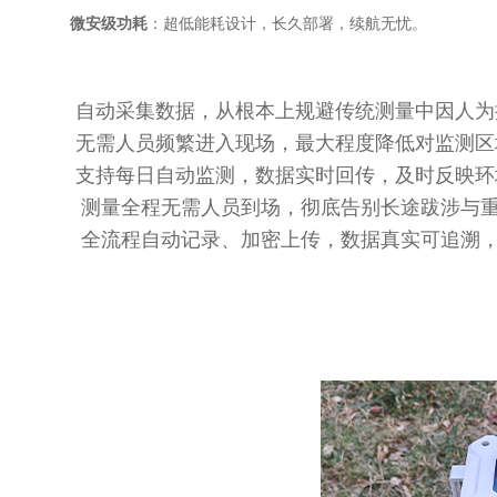
微安级功耗
：超低能耗设计，长久部署，续航无忧。
自动采集数据，从根本上规避传统测量中因人为
无需人员频繁进入现场，最大程度降低对监测区
支持每日自动监测，数据实时回传，及时反映环
测量全程无需人员到场，彻底告别长途跋涉与重
全流程自动记录、加密上传，数据真实可追溯，