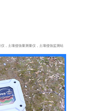
量仪，土壤侵蚀量测量仪，土壤侵蚀监测站