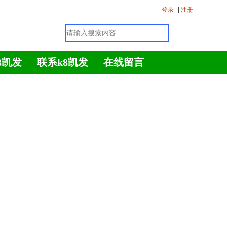
登录
|
注册
8凯发
联系k8凯发
在线留言