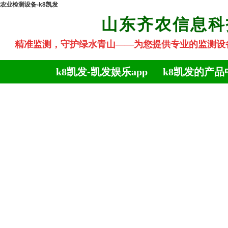
农业检测设备-k8凯发
山东齐农信息
精准监测，守护绿水青山
——为您提供专业的监测设备
k8凯发-凯发娱乐app
k8凯发的产品