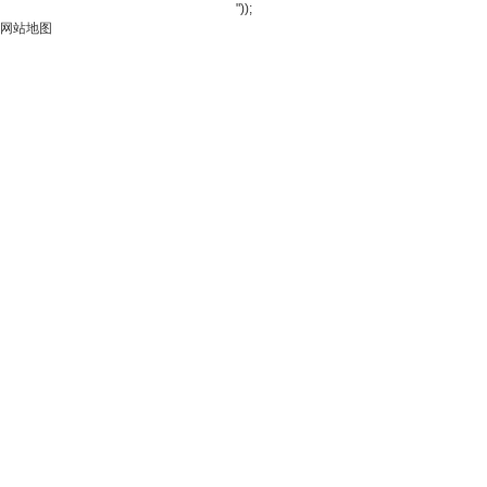
"));
网站地图