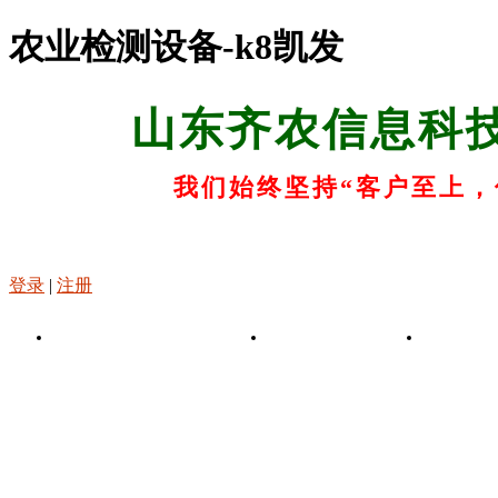
农业检测设备-k8凯发
山东齐农信息科
我们始终坚持“客户至上，
登录
|
注册
k8凯发-凯发娱乐app
关于k8凯发
k8