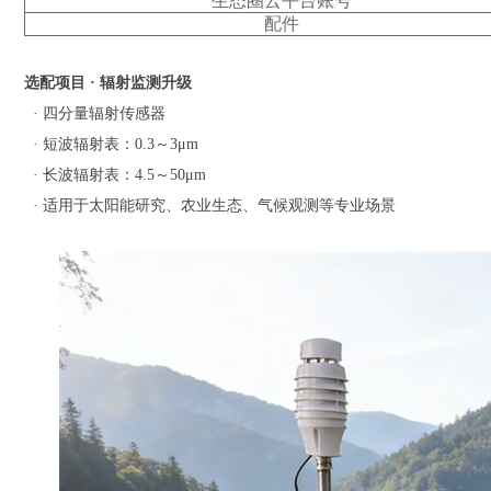
生态圈云平台账号
配件
选配项目
· 辐射监测升级
· 四分量辐射传感器
· 短波辐射表：0.3～3μm
· 长波辐射表：4.5～50μm
· 适用于太阳能研究、农业生态、气候观测等专业场景