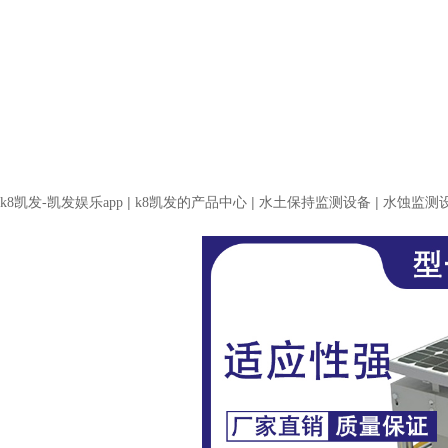
|
|
|
k8凯发-凯发娱乐app
k8凯发的产品中心
水土保持监测设备
水蚀监测