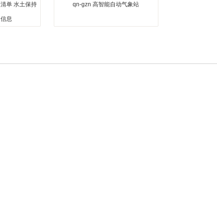
 清单 水土保持
qn-gzn 高智能自动气象站
农信息