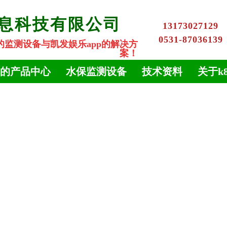
息科技有限公司
13173027129
0531-87036139
监测设备与凯发娱乐app的解决方
案！
发的产品中心
水保监测设备
技术资料
关于k