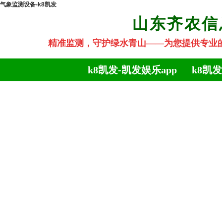
气象监测设备-k8凯发
山东齐农信
精准监测，守护绿水青山
——为您提供专业的
k8凯发-凯发娱乐app
k8凯