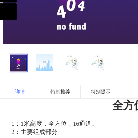
详情
特别推荐
特别提示
全方
1：1米高度，全方位，16通道。
2：主要组成部分