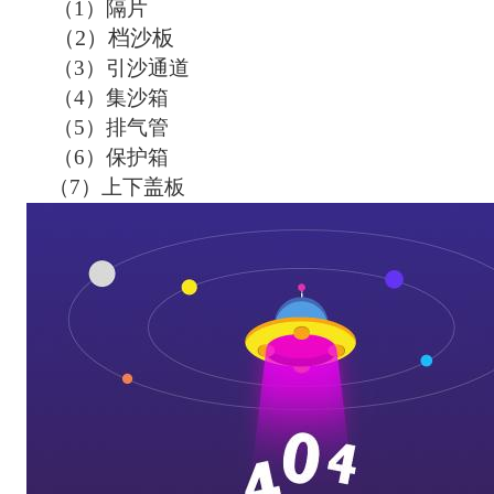
（1）隔片
（2）档沙板
（3）引沙通道
（4）集沙箱
（5）排气管
（6）保护箱
（7）上下盖板