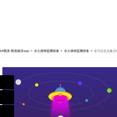
k8凯发-凯发娱乐app
>
水土保持监测设备
>
水土保持监测设备
>
全方位定点集沙仪