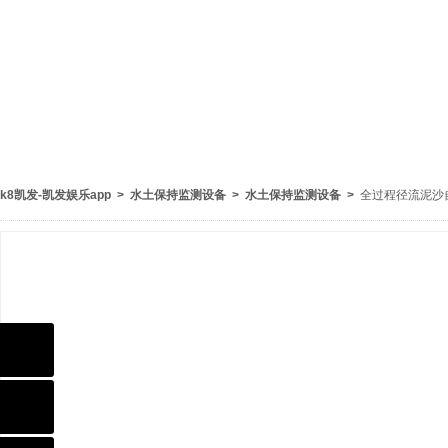
k8凯发-凯发娱乐app
>
水土保持监测设备
>
水土保持监测设备
>
全过程径流泥沙