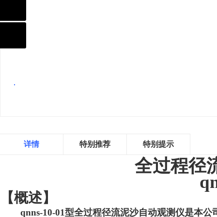
详情
特别推荐
特别提示
全
过程
径
qn
【概述】
qnns-10-01
型
全
过程
径流泥沙自动
观测仪是本公