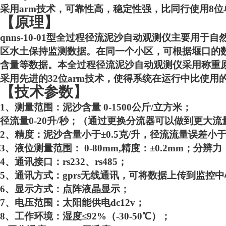
采用
arm技术，可靠性高，稳定性强，比同行使用8
【原理】
qnns-10-01
型
全
过程
径流泥沙自动
观测仪主要用于自
区水土保持监测数据。在同一个小区，可根据堰口的
含量等数据。本
全
过程
径流泥沙自动
观测仪采用称重
采用先进的
32位arm技术，使得系统在运行中比使用
【技术参数】
1、测量范围：泥沙含量 0-1500公斤/立方米；
径流量
0-20升/秒；（通过更换分流器可以做到更大流
2、精度：泥沙含量小于±0.5克/升，径流流量误差小于
3、液位测量范围： 0-80mm,精度：±0.2mm；分辨
4、通讯接口：rs232、rs485；
5、通讯方式：gprs无线通讯，可将数据上传到监控
6、显示方式：点阵液晶显示；
7、电压范围：太阳能供电dc12v；
8、工作环境：湿度≤92%（-30-50℃）；