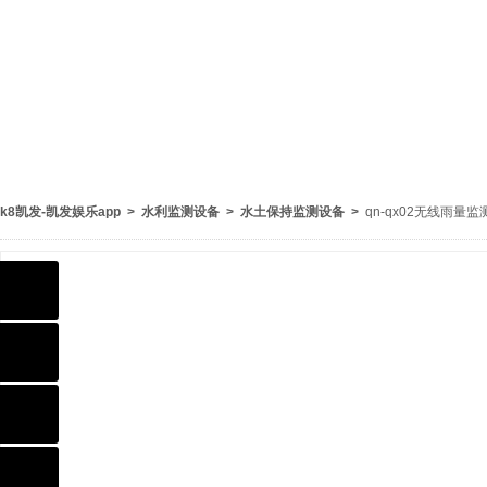
k8凯发-凯发娱乐app
>
水利监测设备
>
水土保持监测设备
>
qn-qx02无线雨量