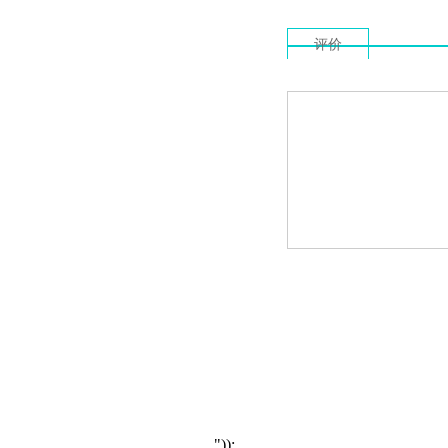
评价
凯发娱乐app的版权所有：
手机：13173027
"));