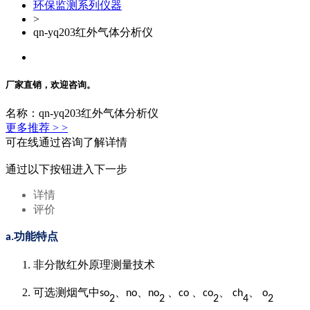
环保监测系列仪器
>
qn-yq203红外气体分析仪
厂家直销，欢迎咨询。
名称：qn-yq203红外气体分析仪
更多推荐 > >
可在线通过咨询了解详情
通过以下按钮进入下一步
详情
评价
功能特点
a.
1.
非分散红外原理测量技术
2.
可选测烟气中
、
、
、
、
、
、
so
no
no
co
co
ch
o
2
2
2
4
2