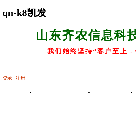
qn-k8凯发
山东齐农信息科
我们始终坚持“客户至上，
登录
|
注册
k8凯发-凯发娱乐app
关于k8凯发