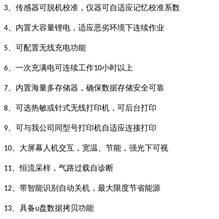
、传感器可脱机校准，仪器可自适应记忆校准系数
3
、内置大容量锂电，适应恶劣环境下连续作业
4
、可配置无线充电功能
5
、一次充满电可连续工作
小时以上
6
10
、内置海量多存储器，确保数据存储安全可靠
7
、可选热敏或针式无线打印机，可后台打印
8
、可与我公司同型号打印机自适应连接打印
9
、大屏幕人机交互，宽温、节能，强光下可视
10
、恒流采样，气路过载自诊断
11
、带智能识别自动关机，最大限度节省能源
12
、具备
盘数据拷贝功能
13
u