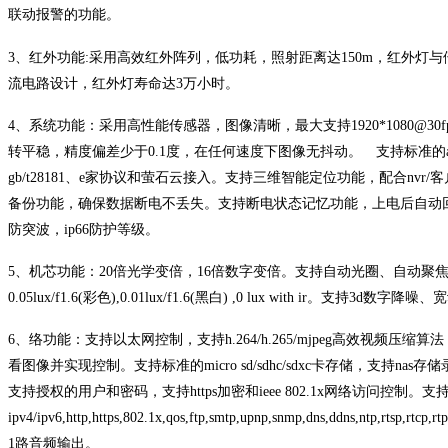
联动报警的功能。
3、
红外功能
:采用高效红外阵列，低功耗，照射距离达150m，红外灯
流电路设计，红外灯寿命达3万小时。
4、系统
功能：采用高性能传感器，图像清晰，最大支持
1920*108
转平稳，精度偏差少于0.1度，在任何速度下图像无抖动。 支持标准的api开发
gb/t28181、e家协议和萤石云接入。支持三维智能定位功能，配合nvr
备份功能，确保数据断电不丢失。支持断电状态记忆功能，上电后自动
防突波，ip66防护等级。
5、
机芯功能：
20倍光学变倍，16倍数字变倍
。
支持自动光圈、自动聚
0.05lux/f1.6(彩色),0.01lux/f1.6(黑白) ,0 lux with ir。支持3d数字
6、
络功能：支持以太网控制，支持
h.264/h.265/mjpeg高效
看图像并实现控制。支持标准的micro sd/sdhc/sdxc卡存储，支持
支持授权的用户和密码，支持https加密和ieee 802.1x网络访问控制
ipv4/ipv6,http,https,802.1x,qos,ftp,smtp,upnp,snmp,dns,ddns,ntp,rtsp
1路音频输出。