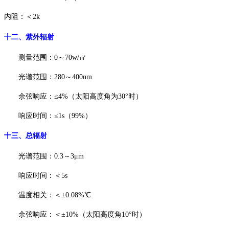
内阻：＜
2k
十二、
紫外辐射
测量范围：
0～70w/㎡
光谱范围：
280～400nm
余弦响应：
≤4%（太阳高度角为30°时）
响应时间：
≤1s（99%）
十三、
总辐射
光谱范围：
0.3～3μm
响应时间：＜
5s
温度相关：＜
±0.08%℃
余弦响应：＜
±10%（太阳高度角10°时）