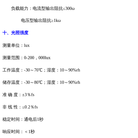
负载能力：电流型输出阻抗
≤300ω
电压型输出阻抗
≥1kω
十、
光照强度
测量单位：
lux
测量范围：
0-200，000lux
工作温度：
-30～70℃；湿度：10～90%rh
储存温度：
-30～80℃；湿度：10～90%rh
准
确
度：
±3％fs
非
线
性：
≤0.2％fs
稳定时间：通电后
1秒
响应时间：＜
1秒