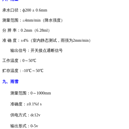
承水口径：
ф200 ± 0.6mm
测量范围：
≤4mm/min（降水强度）
分
辨
率：
0.2mm（6.28ml）
准
确
度：
±4%（室内静态测试，雨强为2mm/min）
输出信号：开关接点通断信号
工作温度：
0～50℃
贮存温度：
-10℃～50℃
九、
雨雪
测量范围：
0～1000mm
准确度：
±0.1%f
s
供电方式：
dc12v
输出形式
：
0-5v