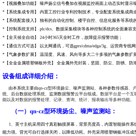
*
【视频叠加功能】
噪声扬尘信号叠加在视频监控画面上动态实时显示
*
【系统集成专用】
内置工控行业专利控制技术，专业配套系统集成商
*
【系统配套接入】
独有的自动化控制、楼宇自控、信息化服务等系统
*
【控制系统支持】
plc/dcs、数据采集模块等各种控制系统的全面兼容
*
【全天候全自动】
24小时365天全时工作，故障提示报警功能；
*
【通信方式可选】
以太网通讯，可选gprs/cdma/edga/3g、运营商
*
【气象参数扩展】
温湿度、风速、风向等
多大二十多项的
气象
参数
扩
*
【全金
金属喷塑钢板
外壳】
全
金属
外壳封装，坚固、防尘、防锈、防
设备组成详细介绍：
由
本系统主要由
qn
-
cz
型
环境扬尘、噪声监测站、各种参数
传感
器
、
统、
后台数据处理系统
、监测数据预警
云平台组成。
数据平台是一个互
能以及对数据的报警处理、记录、查询、统计、报表输出等多种功能。
（一）
qn
-
cz
型
环境扬尘、噪声监测站：
1、英寸主机采用
四寸
真彩触摸屏幕，
背景亮度高，内置智能操作系
能力强。背光可自行选择关闭，以降低功耗。外壳采用喷塑钢板冲压成