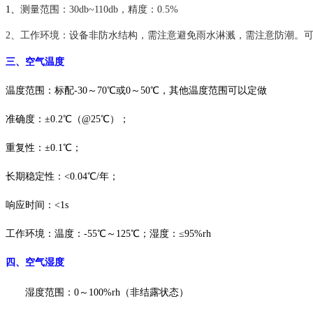
1、
测量范围：
30db~110db，精度：0.5%
2、
工作环境：设备非防水结构，需注意避免雨水淋溅，需注意防潮。
三、
空气
温度
温度范围：标配
-30～70℃或0～50℃，其他温度范围可以定做
准确度：
±0.2℃（@25℃）；
重复性：
±0.1℃；
长期稳定性：
<0.04℃/年；
响应时间：
<1s
工作环境：温度：
-55℃～125℃；湿度：≤95%rh
四、
空气
湿度
湿度范围：
0～100%rh（非结露状态）