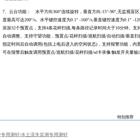
7、
云台功能： 水平方向
360°连续旋转，垂直方向-15°-90°,无监视
度最高可达200°/s。水平键控速度为0.1° -160°/s,垂直键控速度为0.1° 
添加32个预置点，支持4条花样扫描,每条路径记录时间大于10分钟。
自动调整。支持守望功能，预置点/花样扫描/巡航扫描/自动扫描/垂直扫
指定时间后自动调用(包括上电后进入的空闲状态)，支持报警功能，内
可在报警后触发调用预置点/巡航扫描/花样扫描/sd卡录像/触发开关量输出/
特别推荐
持专用测钎/水土流失监测专用测钎