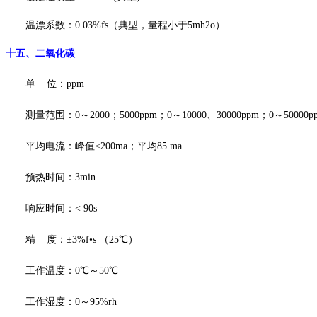
温漂系数：
0.03%fs（典型，量程小于5mh2o）
十五
、
二氧化碳
单
位：
ppm
测量范围：
0～2000；5000ppm
；
0～10000、30000ppm
；
0～50000p
平均电流：峰值
≤200ma；平均85 ma
预热时间：
3min
响应时间：
< 90s
精
度：
±3%f•s （25℃）
工作温度：
0℃～50℃
工作湿度：
0～95%rh