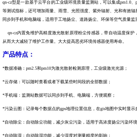
qn
-cz型
是一款基于云平台的工业级
环境质量
监测站，可以集成
pm
1.0、
等
测试指标，还可增加雨量、雨雪、光照强度、紫外辐射、光和有效辐
同步到手机和电脑端，适用于工地扬尘、道路扬尘、环保等空气质量监
qn
-cz
内置免
维护
高精度激光散射原理
粉尘传感器，带自动温度保护
从而大大减轻了维护工作量。大大提高恶劣环境传感器使用寿命。
产品
特点
：
*
数据准确：
pm2.5和pm10为激光
散射
检测原理，工业级激光光源；
*
云存储：可以随时查看或者下载某些时间段的全部数据；
*
手机端：监测站数据可以同步到手机、电脑端，方便观察；
*
污染云图：记录每个数据点的
gps
地理位置信息，在
gis
地图中实时显示
*
自动除尘：自动除尘功能，减少灰尘污染，适用于高浓度扬尘污染环
*
自动除湿：自动除湿功能，减少湿度对测量精度的影响；