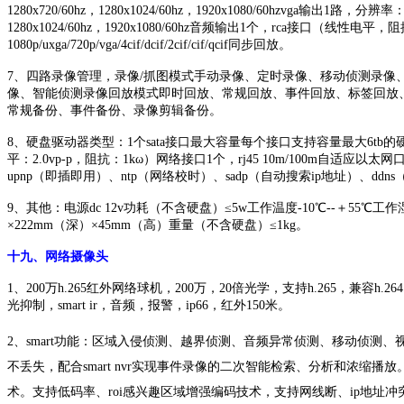
1280x720/60hz，1280x1024/60hz，1920x1080/60hzvga输出1路，分辨率：1
1280x1024/60hz，1920x1080/60hz音频输出1个，rca接口（线
1080p/uxga/720p/vga/4cif/dcif/2cif/cif/qcif同步回放
。
7、四
路录像管理
，
录像
/抓图模式手动录像、定时录像、移动侦测录像
像、智能侦测录像回放模式即时回放、常规回放、事件回放、标签回放
常规备份、事件备份、录像剪辑备份
。
8、
硬盘驱动器类型
：
1个sata接口最大容量每个接口支持容量最大6tb
平：2.0vp-p，阻抗：1kω）网络接口1个，rj45 10m/100m自适应以太网口
upnp（即插即用）、ntp（网络校时）、sadp（自动搜索ip地址）、dd
9、
其他
：
电源
dc 12v功耗（不含硬盘）≤5w工作温度-10℃--＋55℃工作
×222mm（深）×45mm（高）重量（不含硬盘）≤1kg
。
十九、网络摄像头
1、
200万h.265红外网络球机，200万，20倍光学，支持h.265，兼容h
光抑制，smart ir，音频，报警，ip66，红外150米。
2、
smart功能：区域入侵侦测、越界侦测、音频异常侦测、移动侦测
不丢失，配合smart nvr实现事件录像的二次智能检索、分析和浓缩播放。
术。支持低码率、roi感兴趣区域增强编码技术，支持网线断、ip地址