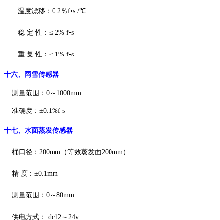
温度漂移：
0.2％f•s /℃
稳
定
性：
≤ 2% f•s
重
复
性：
≤ 1% f•s
十六、
雨雪传感器
测量范围：
0～1000mm
准确度：
±0.1%f
s
十七、水面蒸发传感器
桶口径：
200mm（等效蒸发面200mm）
精
度：
±0.1mm
测量范围：
0～80mm
供电方式：
dc12～24v