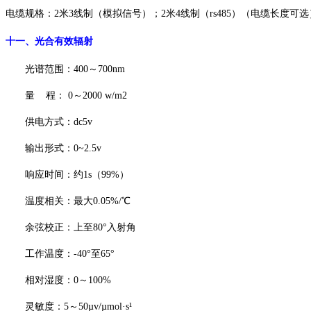
电缆规格：
2米3线制（模拟信号）；2米4线制（rs485）（电缆长度可选
十一、
光合有效辐射
光谱范围：
400～700nm
量
程：
0～2000 w/m2
供电方式：
dc5v
输出形式：
0~2.5v
响应时间：约
1s（99%）
温度相关：最大
0.05%/℃
余弦校正：上至
80°入射角
工作温度：
-40°至65°
相对湿度：
0～100%
灵敏度：
5～50µv/µmol·s­¹