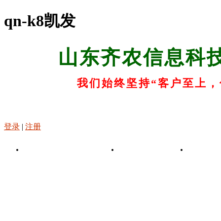
qn-k8凯发
山东齐农信息科
我们始终坚持“客户至上，
登录
|
注册
k8凯发-凯发娱乐app
关于k8凯发
k8