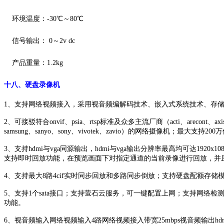
环境温度：
-30℃～80℃
信号输出：
0～2v dc
产品重量：
1.2kg
十八、硬盘录像机
1、
支持网
络视频接入
，采用
视音频编解码技术、嵌入式系统技术、存
2、
可接驳符合
onvif、psia、rtsp标准及众多主流厂商（acti、arecont、axis、
samsung、sanyo、sony、vivotek、zavio）的网络摄像机；最大
3、
支持
hdmi与vga同源输出，hdmi与vga输出分辨率最高均可达1920
支持即时回放功能，在预览画面下对指定通道的当前录像进行回放，并
4、
支持最大
8
路
4cif实时同步回放和多路同步倒放；支持硬盘配额存
5、
支持
1个sata接口；支持萤石云服务，可一键配置上网；支持网络
功能。
6、
视音频输入网络视频输入
4路网络视频接入带宽25mbps视音频输出hdmi