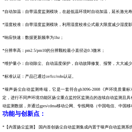
*
自动加温：自带温度监测模块，在超低温环境时自动加温，延长激光
*
湿度校准：自带湿度监测模块，利用湿度校准公式最大限度减少湿度
*
响应快速：数据更新频率为
1hz；
*
分辨率高：
pm2.5/pm10的分辨颗粒最小直径达0.3微米；
*
维护量小：自动除尘、自动温度保护，自动故障修复、报警，大大减
*
标准认证：产品已通过
ce/fcc/rohs认证。
*
噪声扬尘自动监测终端，它是一套符合
gb3096-2008《声环境质量
定，进行不同声环境功能区扬尘重点监控区监测点的连续自动监测且具
动监测数据，并通过gprs/cdma移动公网、专线网络（中国电信、中
功能与创新点
：
*
【内置扬尘监测】
国内首创扬尘自动监测集成内置于噪声自动监测系