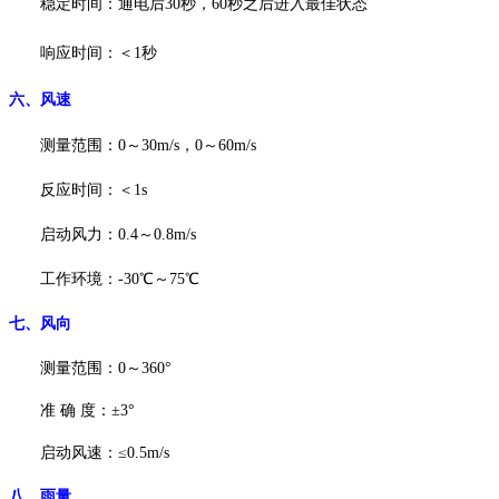
稳定时间：通电后
30秒，60秒之后进入最佳状态
响应时间：＜
1秒
六、
风速
测量范围：
0～30m/s，0～60m/s
反应时间：＜
1s
启动风力：
0.4～0.8m/s
工作环境：
-30℃～75℃
七、
风向
测量范围：
0～360°
准
确
度：
±3°
启动风速：
≤0.5m/s
八、
雨量