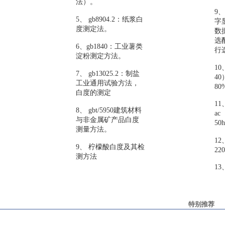
法）。
9
5、 gb8904.2：纸浆白
字
度测定法。
数
选
6、gb1840：工业薯类
行
淀粉测定方法。
1
7、 gb13025.2：制盐
4
工业通用试验方法，
80
白度的测定
1
8、 gbt/5950建筑材料
ac
与非金属矿产品白度
50
测量方法。
1
9、 柠檬酸白度及其检
22
测方法
13
特别推荐