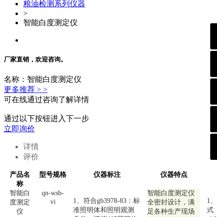
粮油检测系列仪器
>
智能白度测定仪
厂家直销，欢迎咨询。
名称：智能白度测定仪
更多推荐 > >
可在线通过咨询了解详情
通过以下按钮进入下一步
立即询价
详情
评价
产品名
型号规格
仪器标注
仪器特点
称
智能白
qn-
wsb-
智能白度测定仪
1、符合gb3978-83：标
1
vi
度测定
全密封设计，满
准照明体和照明观测
式
仪
足各种生产现场