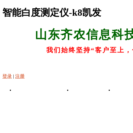
智能白度测定仪-k8凯发
山东齐农信息科
我们始终坚持“客户至上，
登录
|
注册
k8凯发-凯发娱乐app
关于k8凯发
k8