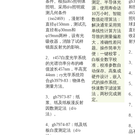
条件。模拟d65照明体
gb
测定。半导体光
照明。采用d/o照明观
和
源，使用寿命达
测几何条件
d
10万小时。智能
（iso2469），漫射球
照
数值处理算法：
直径φ150mm，测试孔
球
解决通常采用简
直径有φ30mm和
直
单线性计算方法
φ19mm两种，设有光
收
导致的测量偏差
吸收器，消除了试样
射
大，准确性差问
镜面反射光的影响。
题。操作简单方
2
便：一键校零，
2、 r457白度光学系统
白板全数字校
3
的光谱功率分布的峰
准，校准参数自
值波长457nm，半高宽
动保存。高集成
4、
44nm；ry光学系统符
硬件设计，嵌入
合gb3979-83：物体色
式的操作系统。
5、
测量方法。
快速数字滤波算
法，两秒完成测
6、
3、 gb7973-87：纸
定。
浆、纸及纸板漫反射
7、
因数测定法（d/o
法）。
8、
4、gb7974-87：纸及纸
8
板白度测定法（d/o
品