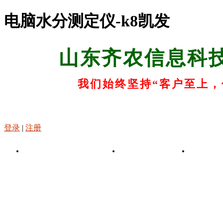
电脑水分测定仪-k8凯发
山东齐农信息科
我们始终坚持“客户至上，
登录
|
注册
k8凯发-凯发娱乐app
关于k8凯发
k8