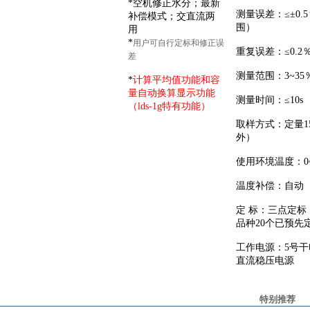
*
空机修正水分；最新
测量误差：≤±0.
补偿模式；交直流两
围）
用
*
用户可自行定标和修正误
重复误差：≤0.2
差
测量范围：3~35
*
计算平均值功能和容
量自动换算显示功能
测量时间：
≤
10s
（lds-1g特有功能）
取样方式：定量1
外）
使用环境温度：0~
温度补偿：自动
定 标：
三
点定标
品种20个已预先
工作电源：5号
直流
稳压电源
特别推荐