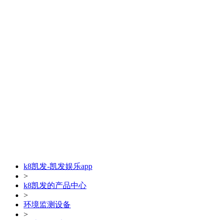
k8凯发-凯发娱乐app
>
k8凯发的产品中心
>
环境监测设备
>