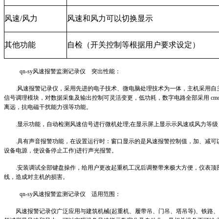
风速/风力
风速和风力可以切换显示
其他功能
自检（开关控制等根据用户要求设定）
qn
-sy风速报警监测记录仪 突出性能：
.风速报警记录仪，采用先进的电子技术、微电脑处理技术为一体，主机采用自主研
信号调理模块，对数据采集及输出控制可灵活变更，低功耗，数字电路全部采用 cm
离远，抗电磁干扰能力强等功能。
.显示功能，自动检测风速信号进行微机处理;在显示屏上显示示风速或风力等级
.具有声音报警功能，在设置运行时：窗口显示的是风速报警控制值，加、减可以
设备电源，使设备停止工作)进行声光报警。
.安装调试全部键盘操作，给用户更改起重机工况后调整带来极大方便，仪表顶
线，造成对主机的损害。
qn
-sy风速报警监测记录仪 适用范围：
风速报警记录仪广泛应用与建筑机械
(起重机、履带吊、门吊、塔吊等)、铁路