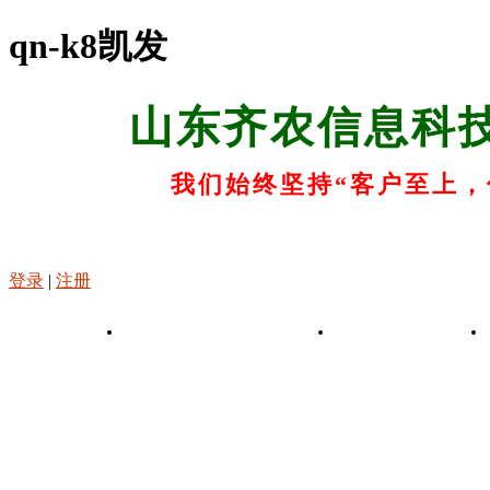
qn-k8凯发
山东齐农信息科
我们始终坚持“客户至上，
登录
|
注册
k8凯发-凯发娱乐app
关于k8凯发