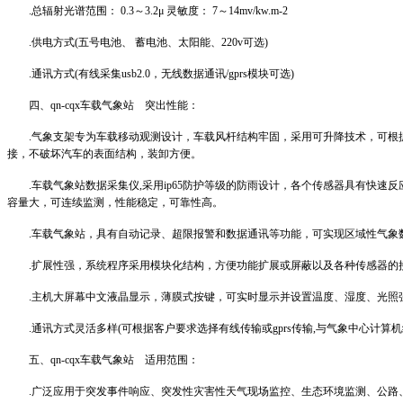
.
总辐射光谱范围：
0.3
～
3.2μ
灵敏度：
7
～
14mv/kw.m-2
.
供电方式
(
五号电池、 蓄电池、太阳能、
220v
可选
)
.
通讯方式
(
有线采集
usb2.0
，无线数据通讯
/gprs
模块可选
)
四、
qn
-cqx
车载气象站 突出性能：
.
气象支架专为车载移动观测设计，车载风杆结构牢固，采用可升降技术，可根
接，不破坏汽车的表面结构，装卸方便。
.
车载气象站数据采集仪
,
采用
ip65
防护等级的防雨设计，各个传感器具有快速反
容量大，可连续监测，性能稳定，可靠性高。
.
车载气象站，具有自动记录、超限报警和数据通讯等功能，可实现区域性气象
.
扩展性强，系统程序采用模块化结构，方便功能扩展或屏蔽以及各种传感器的
.
主机大屏幕中文液晶显示，薄膜式按键，可实时显示并设置温度、湿度、光照
.
通讯方式灵活多样
(
可根据客户要求选择有线传输或
gprs
传输
,
与气象中心计算机
五、
qn
-cqx
车载气象站 适用范围：
.
广泛应用于突发事件响应、突发性灾害性天气现场监控、生态环境监测、公路