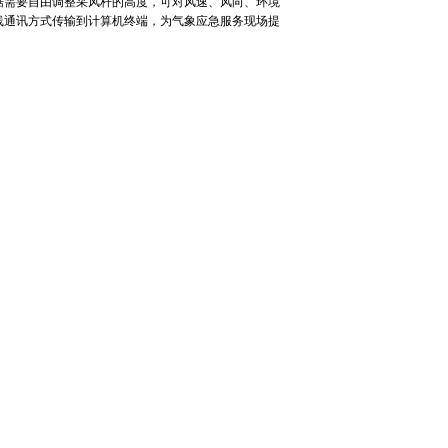
据需要自由调整采风杆的高度，可对风速、风向、环境
线通讯方式传输到计算机终端，为气象应急服务现场提