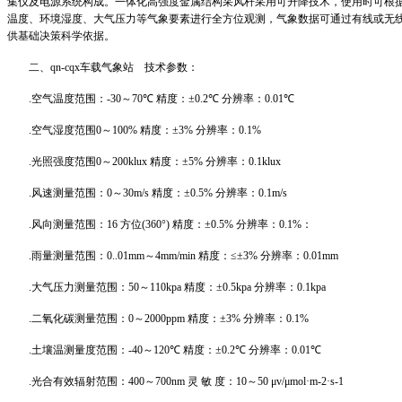
集仪及电源系统构成。一体化高强度金属结构采风杆采用可升降技术，使用时可根
温度、环境湿度、大气压力等气象要素进行全方位观测，气象数据可通过有线或无
供基础决策科学依据。
二、
qn
-cqx
车载气象站 技术参数：
.
空气温度范围：
-30
～
70℃
精度：
±0.2℃
分辨率：
0.01℃
.
空气湿度范围
0
～
100%
精度：
±3%
分辨率：
0.1%
.
光照强度范围
0
～
200klux
精度：
±5%
分辨率：
0.1klux
.
风速测量范围：
0
～
30m/s
精度：
±0.5%
分辨率：
0.1m/s
.
风向测量范围：
16
方位
(360°)
精度：
±0.5%
分辨率：
0.1%
：
.
雨量测量范围：
0..01mm
～
4mm/min
精度：
≤±3%
分辨率：
0.01mm
.
大气压力测量范围：
50
～
110kpa
精度：
±0.5kpa
分辨率：
0.1kpa
.
二氧化碳测量范围：
0
～
2000ppm
精度：
±3%
分辨率：
0.1%
.
土壤温测量度范围：
-40
～
120℃
精度：
±0.2℃
分辨率：
0.01℃
.
光合有效辐射范围：
400
～
700nm
灵 敏 度：
10
～
50 μv/μmol·m-2·s-1