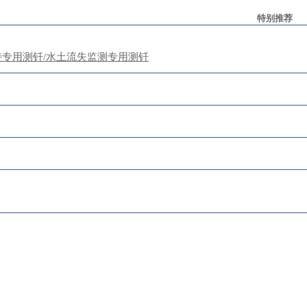
特别推荐
持专用测钎/水土流失监测专用测钎
凯发娱乐app的版权所有：
手机：13173027