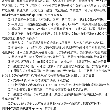
多个要素，具有气象监测等多种功能。系统具有性能稳定，检测精度高，无人职守
等方面特点。可为病虫害防治、作物生产及科研分析提供强有力的信息支持，是农
广泛应用于农业气象、水文地质、建筑、农业温室、学校教学、科学研究等领域。
田间小气候自动观测站
qn
-xnq
突出性能参数：
(1)
满足田间作业需求，具有防风、防雨、防尘等功能，满足
ip65
防护等级。
(2)
采集设定：可自由设定采集时间间隔，并可
1
分钟
-24
小时采集间隔任意设定
(3)
采集器：支持
dc9
～
24v
输入，电源具有防反接、抗脉冲群、防雷、防静电等
(4)
数据存储：自带标准的
sd
卡座，支持扩展
(
最大
64gb);
自带标准的
usb2.0
接口
或是其他设备等繁琐的操作
)
。
(5)
显示方式：主机采用高灵敏度液晶触摸屏显示，方便客户现场分析数据。
(6)
扩展性能：支持多种尺寸
tft
彩色液晶和
led
显示屏等的即插即用实时显示数据
通讯协议，通用型强
)
系统采用模块化设计，方便功能扩展、屏蔽或接入其他传感器
(7)
数据存储及下载：系统可以独立运行工作，无需连接电脑等辅助设备及可完
(8)
站点数据下载：支持
rs485
接口采集，支持
sd
卡、计算机直连、
u
盘进行数据
(10)
采集器软件升级：可通过
u
盘或
sd
卡实现主机软件自动升级。
(
节省客户的
(11)
通讯方式：采集器同时支持
gprs
、
gsm
无线传输方式，可将数据信息传输
过
(
支持
90%
的
)
智能手机
(
安卓系统
)
接收查看当前实时数据，并设定参数
;
(12)
支持
wifi
及
rj45
网络传输方式联接。
(
可选项
)
(13)
时钟要求：内部集成实时时钟
(rtc
时钟电源
3v)
外部电源断电后可以运行
5
年
(14)
异常报警：设有蜂鸣器，用于异常情况警报或者提示发声。
(15)
采集器可靠性：外部电源和通讯系统出现的临时故障不影响数据采集，通
采集存储的数据。
(16)gps
功能：通过
gps
可知道设备具体的地理位置
(
经度，纬度
)(
可选项
)
田间小气候自动观测站
qn
-xnq
防护机箱：