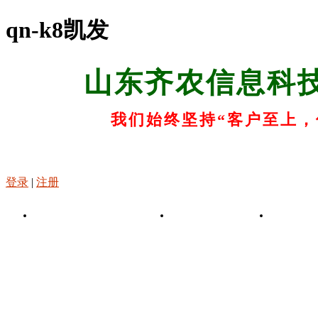
qn-k8凯发
山东齐农信息科
我们始终坚持“客户至上，
登录
|
注册
k8凯发-凯发娱乐app
关于k8凯发
k8