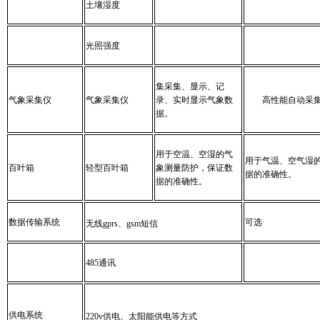
土壤湿度
光照强度
集采集、显示、记
气象采集仪
气象采集仪
录、实时显示气象数
高性能自动采集
据。
用于空温、空湿的气
用于气温、空气湿
百叶箱
轻型百叶箱
象测量防护，保证数
据的准确性。
据的准确性。
数据传输系统
可选
无线gprs、gsm短信
485通讯
供电系统
220v供电、太阳能供电等方式