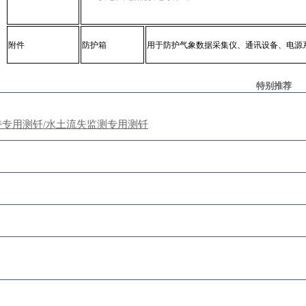
附件
防护箱
用于防护气象数据采集仪、通讯设备、电源
特别推荐
持专用测钎/水土流失监测专用测钎
凯发娱乐app的版权所有：