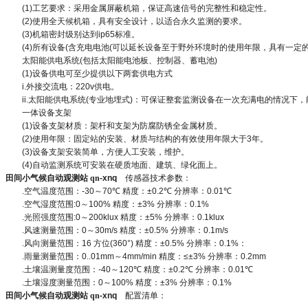
(1)
工艺要求：采用金属屏蔽机箱，保证高速信号的完整性和稳定性。
(2)
使用全天候机箱，具有安全设计，以适合永久监测的要求。
(3)
机箱密封级别达到
ip65
标准。
(4)
所有设备
(
含充电电池
(
可以延长设备至于野外环境时的使用年限，具有一定
太阳能供电系统
(
包括太阳能电池板、控制器、蓄电池
)
(1)
设备供电可至少提供以下两套供电方式
i.
外接交流电：
220v
供电。
ii.
太阳能供电系统
(
专业地埋式
)
：可保证整套监测设备在一次充满电的情况下，
一体设备支架
(1)
设备支架材质：架杆和支架为防腐防锈全金属材质。
(2)
使用年限：固定站的安装、材质与结构的有效使用年限大于
3
年。
(3)
设备支架安装简单，方便人工安装，维护。
(4)
自动监测系统可安装在硬质地面、建筑、绿化面上。
田间小气候自动观测站
qn
-xnq
传感器技术参数：
.
空气温度范围：
-30
～
70℃
精度：
±0.2℃
分辨率：
0.01℃
.
空气湿度范围
:0
～
100%
精度：
±3%
分辨率：
0.1%
.
光照强度范围
:0
～
200klux
精度：
±5%
分辨率：
0.1klux
.
风速测量范围：
0
～
30m/s
精度：
±0.5%
分辨率：
0.1m/s
.
风向测量范围：
16
方位
(360°)
精度：
±0.5%
分辨率：
0.1%
：
.
雨量测量范围：
0..01mm
～
4mm/min
精度：
≤±3%
分辨率：
0.2mm
.
土壤温测量度范围：
-40
～
120℃
精度：
±0.2℃
分辨率：
0.01℃
.
土壤湿度测量范围：
0
～
100%
精度：
±3%
分辨率：
0.1%
田间小气候自动观测站
qn
-xnq
配置清单：