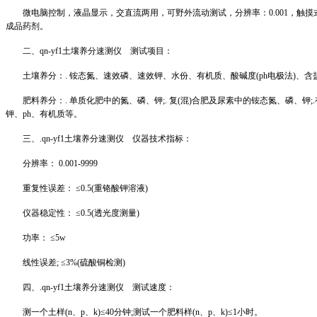
微电脑控制，液晶显示，交直流两用，可野外流动测试，分辨率：
0.001，
成品药剂。
二、
qn
-yf1土壤养分速测仪 测试项目：
土壤养分：
. 铵态氮、速效磷、速效钾、水份、有机质、酸碱度(
ph
电极法
)、含
肥料养分：
. 单质化肥中的氮、磷、钾;. 复(混)合肥及尿素中的铵态氮、磷、
钾、
ph
、有机质等。
三、
.
qn
-yf1土壤养分速测仪 仪器技术指标：
分辨率：
0.001-9999
重复性误差：
≤0.5(重铬酸钾溶液)
仪器稳定性：
≤0.5(透光度测量)
功率：
≤5w
线性误差
; ≤3%(硫酸铜检测)
四、
.
qn
-yf1土壤养分速测仪 测试速度：
测一个土样
(n、p、k)≤40分钟;测试一个肥料样(n、p、k)≤1小时。