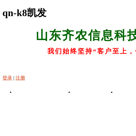
qn-k8凯发
山东齐农信息科
我们始终坚持“客户至上，
登录
|
注册
k8凯发-凯发娱乐app
关于k8凯发
k8