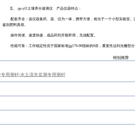
五、
.
qn
-yf1土壤养分速测仪 产品仪器特点：
.配套齐全：该仪器集药、器、仪为一体，携带方便，相当于一个小型实验室。
鉴别肥料真假。
.操作简便、速度快捷，成品药剂开瓶即用，无须配置。
.性能可靠：工作稳定性优于国家标准jjg179-90指标的6倍，重复性达到光栅
特别推荐
持专用测钎/水土流失监测专用测钎