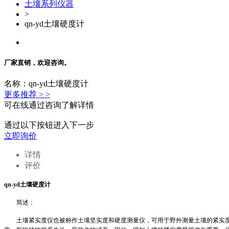
土壤系列仪器
>
qn-yd土壤硬度计
厂家直销，欢迎咨询。
名称：qn-yd土壤硬度计
更多推荐 > >
可在线通过咨询了解详情
通过以下按钮进入下一步
立即询价
详情
评价
q
n-
yd
土壤硬度计
简述：
土壤紧实度仪也被称作土壤坚实度和硬度测量仪，可用于野外测量土壤的紧实