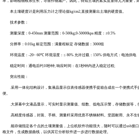
率，影响植物根系生长，导致作物减产。因此，得知土壤的紧实度显得尤为重要，
本土壤硬度计是利用压力计之理论值
kg/cm2,
直接测量出土壤的硬度值。
技术参数：
测量深度：
0-450mm
测量范围：
0-500kg;0-50000kpa
精度：
±0.5%
分辨率：
0.01kg
标定范围：满量程标定 存储数据：
3000
组
环境温度：
-20~ 60℃
环境湿度：
≤ 80%
允许过载：
150%
供电方式：电池供电
稳定时间：通电后约
10
秒钟
;
响应时间：在
1
秒钟内进入稳定过程
;
突出性能：
.
采用一体化结构设计，集液晶显示仪表
传感器
便携手提箱合成在一个便携式手
便。
.
大屏幕中文液晶显示，可实时显示测量值、组数、低电压示警，存储数据等，
.
高精度传感器，封装、手柄、测量杆采用优质不锈钢材料。坚固耐用、永不生
.
能存储指定各个点的土壤测量值，上位机软件功能强大，随时可以通过
usb
接口
格文件，生成数据曲线，以供其它分析软件进一步进行数据处理。