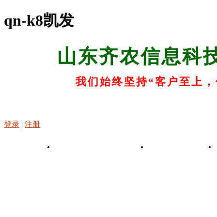
qn-k8凯发
山东齐农信息科
我们始终坚持“客户至上，
登录
|
注册
k8凯发-凯发娱乐app
关于k8凯发