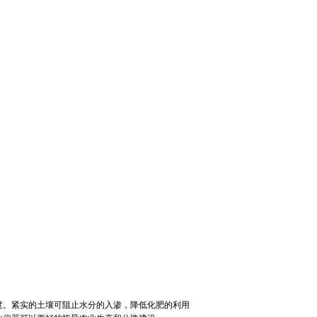
度。紧实的土壤可阻止水分的入渗，降低化肥的利用