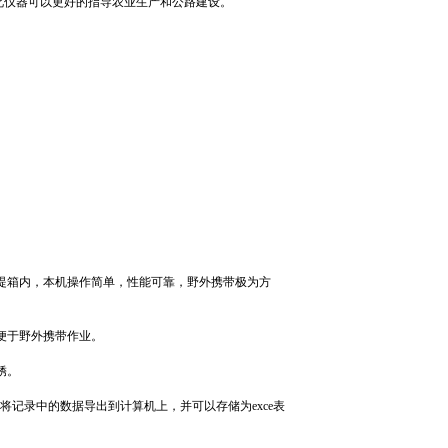
此仪器可以更好的指导农业生产和公路建设。
提箱内，本机操作简单，性能可靠，野外携带极为方
便于野外携带作业。
锈。
将记录中的数据导出到计算机上，并可以存储为
exce
表