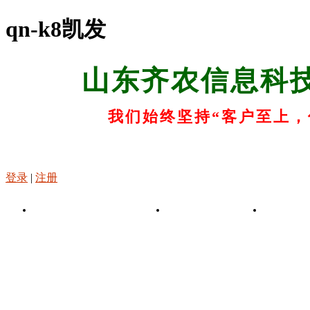
qn-k8凯发
山东齐农信息科
我们始终坚持“客户至上，
登录
|
注册
k8凯发-凯发娱乐app
关于k8凯发
k8