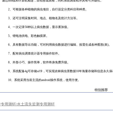
通过
usb
线和计算机相连，自动形成表格，同时系统调查程序具有可升级性。
2
、可根据各种植物的病虫项目，自行设定分类科目和种类。
3
、还可注明采集时间、地点、植物名及统计方法等。
4
、一次记录
50
种以上病虫数据，显示累加值。
5
、锂电池供电、彩色触摸屏。
6
、具有数据导出功能，可对利用病虫数据进行编辑、按需生成各种图形
(
表
)
。
7
、配有病虫调查统计器专用操作软件。
8
、外形小巧、操作简单，软件终身免费升级。
9
、系统配备
4g
可存储
sd
卡，可实现农林病虫害数据
10
年海量存储和信息永久保
10
、系统采用当前主流的
android
操作系统，使用方便。
特别推荐
持专用测钎/水土流失监测专用测钎