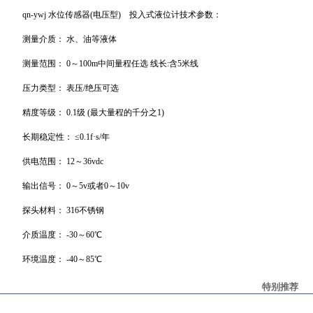
qn
-ywj 水位传感器(电压型) 投入式液位计技术参数：
测量介质：
水、油等液体
测量范围：
0～100m中间量程任选 线长:含5米线
压力类型：
表压
/绝压可选
精度等级：
0.1级 (最大量程的千分之1)
长期稳定性：
≤0.1f·s/年
供电范围：
12～36vdc
输出信号：
0～5v或者0～10v
探头材料：
316不锈钢
介质温度：
-30～60℃
环境温度：
-40～85℃
特别推荐