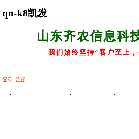
qn-k8凯发
山东齐农信息科
我们始终坚持“客户至上，
登录
|
注册
k8凯发-凯发娱乐app
关于k8凯发
k8