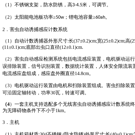
（
1
）不锈钢支架，防水防锈，高
米，可调节。
3-4.5
（
2
）太阳能电池板功率≥
；锂电池容量≥
。
50w
60ah
2
．害虫自动诱捕感应计数系统
（
1）
自动计数诱捕器
外形
尺寸
:
长
(37±0.2
)cm;
宽
(
25
±0.2
)cm;高
(2
(11±0.
1)cm;
底部出
虫口直径
(12±0.
1)cm.
（
2）
害虫自动感应检测系统包括电流感应装置，电机驱动运行
误排除装置，信号识别装置，数据统计装置，人体安全限流装
电流感应盘组成，感应盘外圈直径
14.8cm。
（
3）
电机驱动运行装置由电机和扫除装置组成。害虫扫除装置
可沿固定轴转动，功率
30瓦，转速可调。
（
4
）一套主机支持选配多个无线害虫自动诱捕感应计数系统终
为无障碍物条件下不小于1km。
3
．主机
（
1）
主机箱材质
:304不锈钢.(防水防锈)外形尺寸:长(40±0.1)cm;宽(2