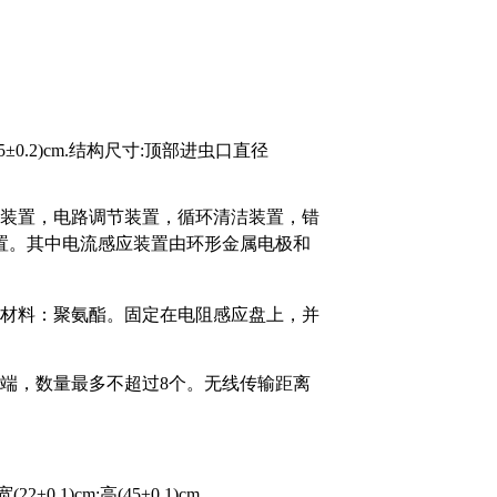
5
±0.2
)cm.结构尺寸:
顶部
进虫口
直径
装置，电路调节装置，循环清洁装置，错
置。其中电流感应装置由环形金属电极和
材料：聚氨酯。固定在电阻感应盘上，并
端，数量最多不超过
8个。无线传输距离
2±0.1)cm;高(45±0.1)cm.