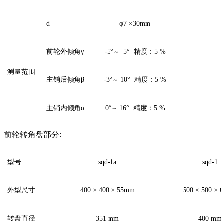
d
φ
7
×
30mm
前轮外倾角γ
-5
°
5
° 精度：5 %
～
测量范围
主销后倾角β
-3
°
10
° 精度：5 %
～
主销内倾角α
0
°
16
° 精度：5 %
～
前轮转角盘部分
:
型号
sqd-1a
sqd-1
外型尺寸
400 ×
4
0
0
× 55
mm
500 × 50
0
× 
转盘直径
3
51
mm
40
0
m