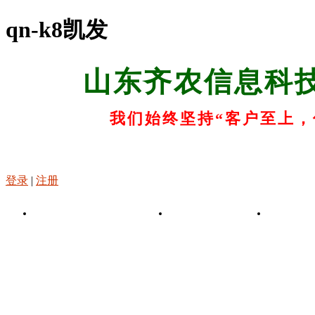
qn-k8凯发
山东齐农信息科
我们始终坚持“客户至上，
登录
|
注册
k8凯发-凯发娱乐app
关于k8凯发
k8