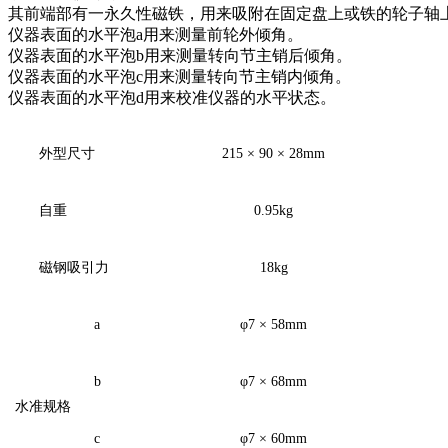
其前端部有一永久性磁铁，用来吸附在固定盘上或铁的轮子轴
仪器表面的水平泡
a用来测量前轮外倾角。
仪器表面的水平泡
b用来测量转向节主销后倾角。
仪器表面的水平泡
c用来测量转向节主销内倾角。
仪器表面的水平泡
d用来校准仪器的水平状态。
外型尺寸
215 ×
90
×
28mm
自重
0.95
k
g
磁钢吸引力
18
k
g
a
φ
7
×
58mm
b
φ
7
×
68mm
水准规格
c
φ
7
×
60mm