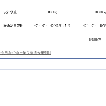
设计承重
5
000
k
g
10
000
k
转角测量范围
-40
°
0
°
40
°精度：5 %
-40
°
0
°
40
°
～
～
～
～
特别推荐
持专用测钎/水土流失监测专用测钎