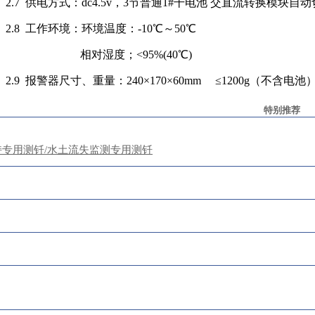
2.7
供电方式：
dc4.5v，3节普通1#干电池 交直流转换模块自
2.8
工作环境：环境温度：
-10℃～50℃
相对湿度；<95%(40℃)
2.9
报警器
尺寸、重量：
240×170×60mm ≤1200g（不含电池
特别推荐
持专用测钎/水土流失监测专用测钎