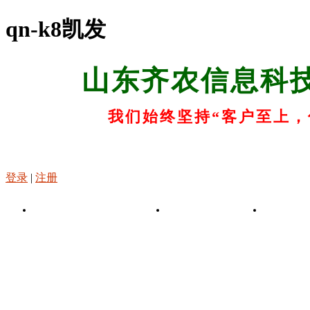
qn-k8凯发
山东齐农信息科
我们始终坚持“客户至上，
登录
|
注册
k8凯发-凯发娱乐app
关于k8凯发
k8