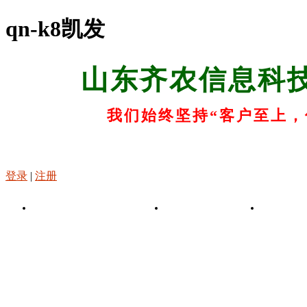
qn-k8凯发
山东齐农信息科
我们始终坚持“客户至上，
登录
|
注册
k8凯发-凯发娱乐app
关于k8凯发
k8