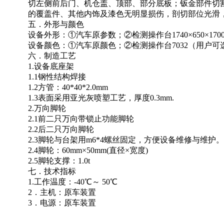
切左侧前后门、机仓盖、顶部、部分底板；钣金部件切
的覆盖件、其他内饰及漆色无明显损伤，剖切部位光滑
五．外形与颜色
设备外形：
①汽车原参数；②检测操作台1740×650×1700
设备颜色：
①汽车原颜色；②检测操作台7032（用户可
六．制造工艺
1.设备底座架
1.1钢性结构焊接
1.2方管：40*40*2.0mm
1.3表面采用亚光灰喷塑工艺，厚度0.3mm.
2.万向脚轮
2.1前二只万向带锁止功能脚轮
2.2后二只万向脚轮
2.3脚轮与台架用m6*4螺丝固定，方便设备维修与维护。
2.4脚轮：60mm×50mm(直径×宽度)
2.5脚轮支撑：1.0t
七．技术指标
1.工作温度：-40℃～ 50℃
2．主机：原车装置
3．电源：原车装置