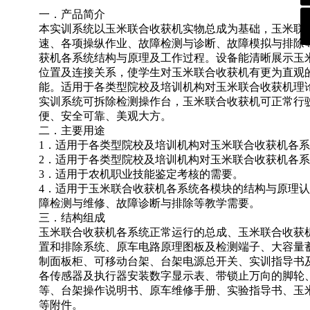
一．产品简介
本实训系统以玉米联合收获机实物总成为基础，玉米联
速、各项操纵作业、故障检测与诊断、故障模拟与排除
获机各系统结构与原理及工作过程。设备能清晰展示玉
位置及连接关系，使学生对玉米联合收获机有更为直观
能。适用于各类型院校及培训机构对玉米联合收获机理
实训系统可拆除检测操作台，玉米联合收获机可正常行
便、安全可靠、美观大方。
二．主要用途
1．适用于各类型院校及培训机构对玉米联合收获机各
2．适用于各类型院校及培训机构对玉米联合收获机各
3．适用于农机职业技能鉴定考核的需要。
4．适用于玉米联合收获机各系统各模块的结构与原理
障检测与维修、故障诊断与排除等教学需要。
三．结构组成
玉米联合收获机各系统正常运行的总成、玉米联合收获
置和排除系统、原车电路原理图板及检测端子、大容量
制面板柜、可移动台架、台架电源总开关、实训指导书
各传感器及执行器安装数字显示表、带锁止万向的脚轮
等、台架操作说明书、原车维修手册、实验指导书、玉
等附件。