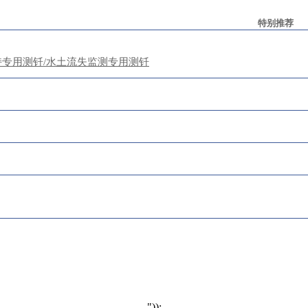
特别推荐
持专用测钎/水土流失监测专用测钎
凯发娱乐app的版权所有：
手机：13173027
"));