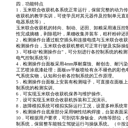
四．功能特点
1．玉米联合收获机各系统正常运行，保留完整的动力
收获机的教学实训，可使学员对其元器件及控制单元直
电器系统等）。
玉米联合收获机的转向、制动、还田、卸粮采用液压控
性完成摘穗，剥除苞叶，果穗收集并装车，秸杆粉碎还
2．检测操作台通过航空插头和连接电缆与玉米联合收
检测操作台，玉米联合收获机整机可正常行驶及实际操
3．可移动“检测操作台”，可分别进行各控制系统的检
电气控制系统等）
4．检测操作台面板采用4mm厚耐腐蚀、耐创击、耐污
工艺喷涂底漆处理；面板uv平板喷绘有永不褪色的彩色
气系统实物，认知和分析各控制系统的工作原理。
5．检测操作台面板上安装有检测端子，可直接在面板
制系统的检测实训。
6．可实现玉米联合收获机保养与维护操作。
7．设可实现玉米联合收获机拆装和工况演示。
8．故障模拟系统可模拟实际运行工况，设置多种系统
9．检测操作台底座部分采用钢性结构焊接，台架表面
10．可根据用户要求，可剖切车身钣金、内饰等部位，
制系统，保留整车能独立驾驶运行与操纵系统。（※按