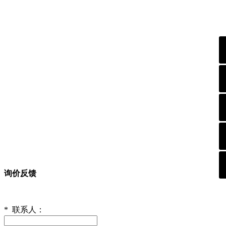
询价反馈
*
联系人：