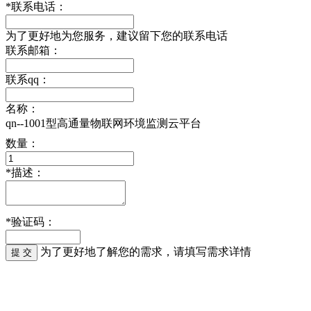
*
联系电话：
为了更好地为您服务，建议留下您的联系电话
联系邮箱：
联系qq：
名称：
qn--1001型高通量物联网环境监测云平台
数量：
*
描述：
*
验证码：
为了更好地了解您的需求，请填写需求详情
凯发娱乐app的版权所有：
手机：13173027