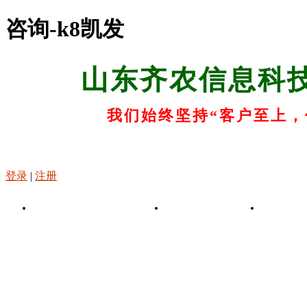
咨询-k8凯发
山东齐农信息科
我们始终坚持“客户至上，
登录
|
注册
k8凯发-凯发娱乐app
关于k8凯发
k8