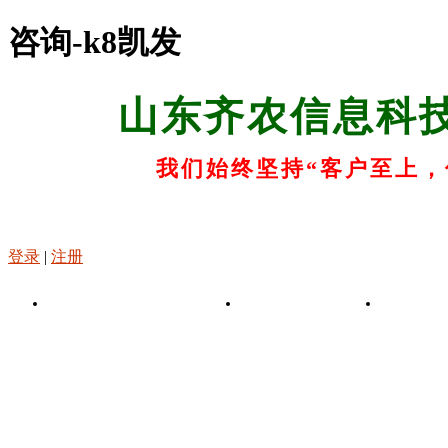
咨询-k8凯发
山东齐农信息科
我们始终坚持“客户至上，
登录
|
注册
k8凯发-凯发娱乐app
关于k8凯发
k8