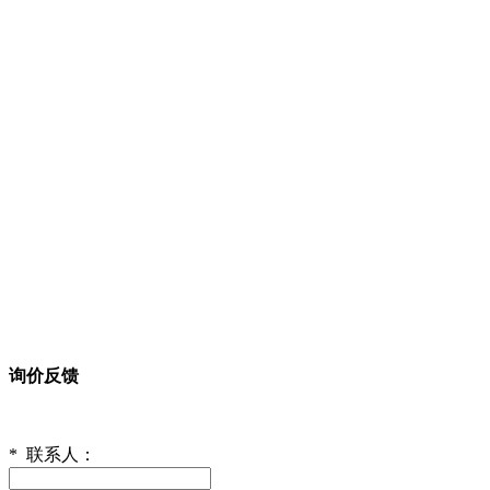
询价反馈
*
联系人：