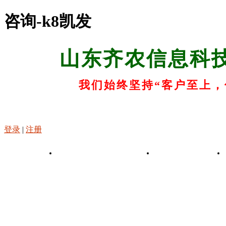
咨询-k8凯发
山东齐农信息科
我们始终坚持“客户至上，
登录
|
注册
k8凯发-凯发娱乐app
关于k8凯发