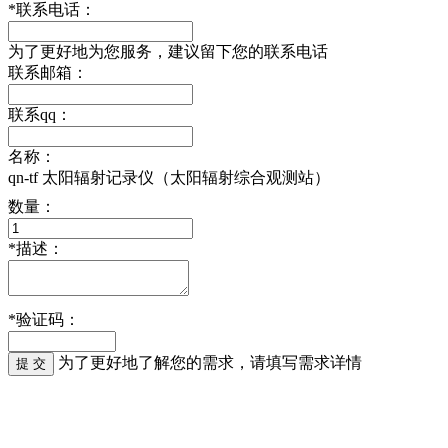
*
联系电话：
为了更好地为您服务，建议留下您的联系电话
联系邮箱：
联系qq：
名称：
qn-tf 太阳辐射记录仪（太阳辐射综合观测站）
数量：
*
描述：
*
验证码：
为了更好地了解您的需求，请填写需求详情
凯发娱乐app的版权所有：
手机：13173027