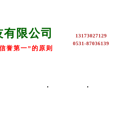
技有限公司
13173027129
0531-87036139
信誉第一”的原则
k8凯发的产品中心
联系k8凯发
在线留言