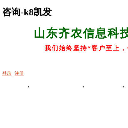
咨询-k8凯发
山东齐农信息科
我们始终坚持“客户至上，
登录
|
注册
k8凯发-凯发娱乐app
关于k8凯发