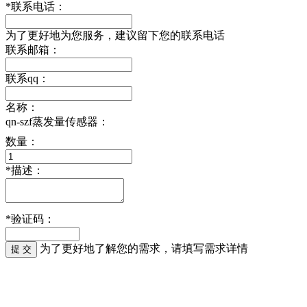
*
联系电话：
为了更好地为您服务，建议留下您的联系电话
联系邮箱：
联系qq：
名称：
qn-szf蒸发量传感器：
数量：
*
描述：
*
验证码：
为了更好地了解您的需求，请填写需求详情
凯发娱乐app的版权所有：
手机：13173027