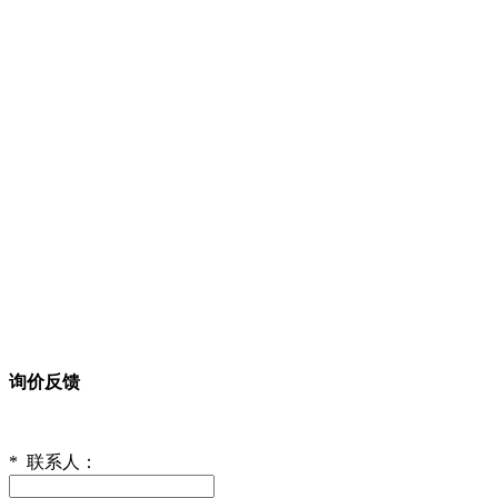
询价反馈
*
联系人：