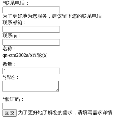
*
联系电话：
为了更好地为您服务，建议留下您的联系电话
联系邮箱：
联系qq：
名称：
qn-ctm2002a/b五轮仪
数量：
*
描述：
*
验证码：
为了更好地了解您的需求，请填写需求详情
凯发娱乐app的版权所有：
手机：13173027