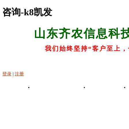
咨询-k8凯发
山东齐农信息科
我们始终坚持“客户至上，
登录
|
注册
k8凯发-凯发娱乐app
关于k8凯发