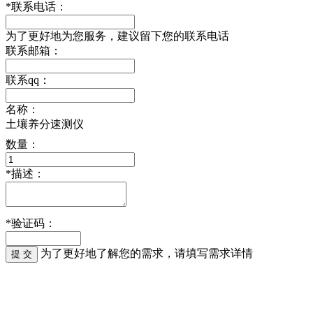
*
联系电话：
为了更好地为您服务，建议留下您的联系电话
联系邮箱：
联系qq：
名称：
土壤养分速测仪
数量：
*
描述：
*
验证码：
为了更好地了解您的需求，请填写需求详情
凯发娱乐app的版权所有：
手机：13173027