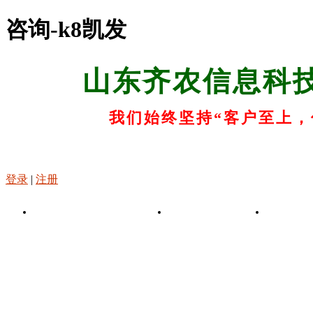
咨询-k8凯发
山东齐农信息科
我们始终坚持“客户至上，
登录
|
注册
k8凯发-凯发娱乐app
关于k8凯发
k8