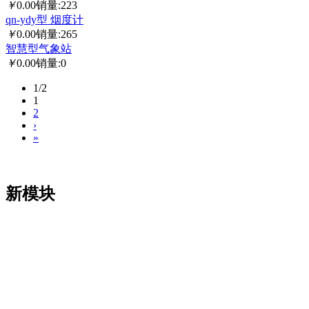
￥
0.00
销量:223
qn-ydy型 烟度计
￥
0.00
销量:265
智慧型气象站
￥
0.00
销量:0
1/2
1
2
›
»
新模块
凯发娱乐app的版权所有：