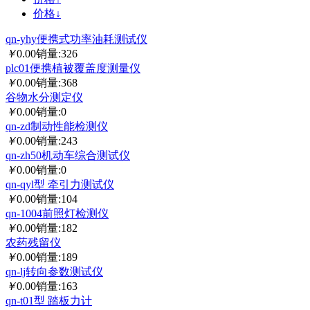
价格↓
qn-yhy便携式功率油耗测试仪
￥
0.00
销量:326
plc01便携植被覆盖度测量仪
￥
0.00
销量:368
谷物水分测定仪
￥
0.00
销量:0
qn-zd制动性能检测仪
￥
0.00
销量:243
qn-zh50机动车综合测试仪
￥
0.00
销量:0
qn-qyl型 牵引力测试仪
￥
0.00
销量:104
qn-1004前照灯检测仪
￥
0.00
销量:182
农药残留仪
￥
0.00
销量:189
qn-lj转向参数测试仪
￥
0.00
销量:163
qn-t01型 踏板力计